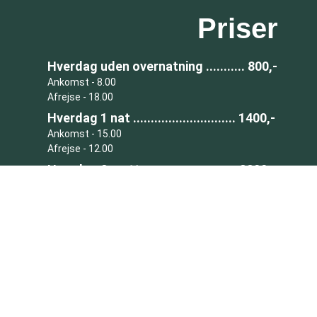
Priser
Hverdag uden overnatning ........... 800,-
Ankomst - 8.00
Afrejse - 18.00
Hverdag 1 nat ............................. 1400,-
Ankomst - 15.00
Afrejse - 12.00
Hverdag 2 nætter ....................... 2800,-
Ankomst - 15.00
Afrejse - 12.00
Hverdag 3 nætter ....................... 4200,-
Ankomst - 15.00
Afrejse - 12.00
Fredag til søndag ........................ 4800,-
Ankomst - 15.00
Afrejse - 19.00