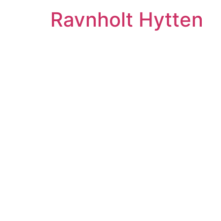
Ravnholt Hytten
Ra
Ophold 