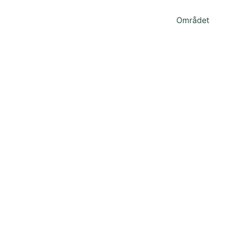
Området
vnholt hyt
for familie og venner i naturskønne Kompedal 